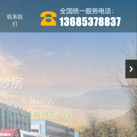
联系我
们