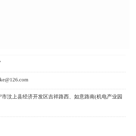
7
ke@126.com
宁市汶上县经济开发区吉祥路西、如意路南(机电产业园