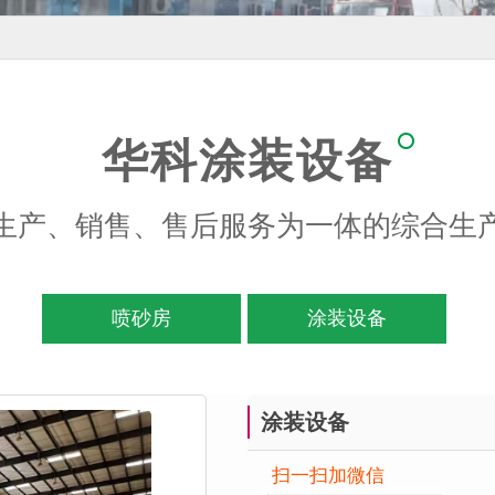
华科涂装设备
生产、销售、售后服务为一体的综合生
喷砂房
涂装设备
涂装设备
扫一扫加微信