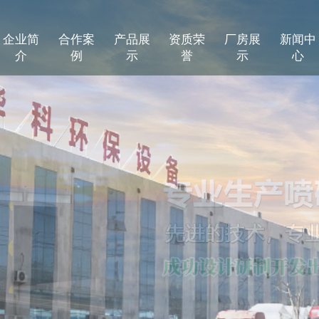
企业简
合作案
产品展
资质荣
厂房展
新闻中
介
例
示
誉
示
心